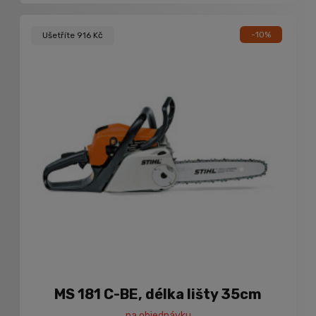
-10%
Ušetříte 916 Kč
MS 181 C-BE, délka lišty 35cm
na objednávku