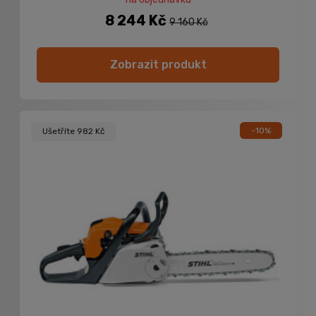
8 244 Kč
9 160 Kč
Zobrazit produkt
-10%
Ušetříte 982 Kč